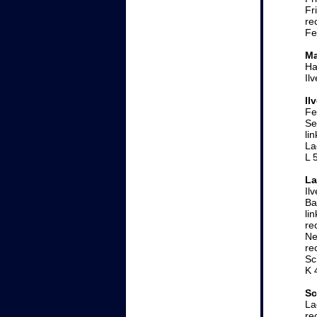
Fr
re
Fe
Ma
Ha
Il
Il
Fe
Se
li
La
L 
La
Il
Ba
li
re
Ne
re
Sc
K 
Sc
La
re