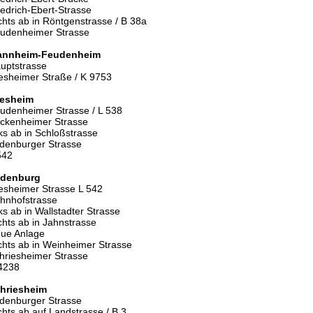
iedrich-Ebert-Strasse
chts ab in Röntgenstrasse / B 38a
udenheimer Strasse
nnheim-Feudenheim
uptstrasse
vesheimer Straße / K 9753
vesheim
udenheimer Strasse / L 538
ckenheimer Strasse
nks ab in Schloßstrasse
denburger Strasse
542
denburg
vesheimer Strasse L 542
hnhofstrasse
nks ab in Wallstadter Strasse
chts ab in Jahnstrasse
ue Anlage
chts ab in Weinheimer Strasse
hriesheimer Strasse
4238
hriesheim
denburger Strasse
chts ab auf Landstrasse / B 3