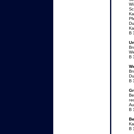
Wi
Sc
Ka
Pf
Du
Ka
B 
Un
Br
We
B 
We
Br
Du
B 
Gr
Be
re
Au
B 
Be
Ka
B 