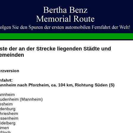
ste der an der Strecke liegenden Städte und
emeinden
rzversion
nfahrt:
nnheim nach Pforzheim, ca. 104 km, Richtung Süden (S)
nnheim
udenheim (Mannheim)
vesheim
denburg
hriesheim
ssenheim
idelberg
imen
ßloch