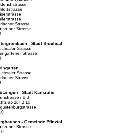
lderichstrasse
hloßstrasse
iserstrasse
eilerstrasse
rlacher Strasse
rlsruher Strasse
3
tergrombach - Stadt Bruchsal
uchsaler Strasse
ingartener Strasse
3
ingarten
uchsaler Strasse
rlacher Strasse
3
ötzingen - Stadt Karlsruhe
unstrasse / B 3
chts ab zur B 10
gustenburgstrasse
10
rghausen - Gemeinde Pfinztal
rlsruher Strasse
10