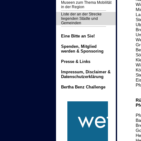
Museen zum Thema Mobilität
Wi
in der Region
Mi
Liste der an der Strecke
La
liegenden Städte und
St
Gemeinden
Ub
Br
Un
Eine Bitte an Sie!
We
Gr
Spenden, Mitglied
Be
werden & Sponsoring
Sö
Kl
Presse & Links
Wi
Kö
Impressum, Disclaimer &
St
Datenschutzerklärung
Ei
Pf
Bertha Benz Challenge
Rü
Pf
Pf
Ba
Br
Go
He
He