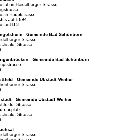
nks ab in Heidelberger Strasse
ngstrasse
nks in Hauptstrasse
chts auf L 594
nks auf B 3
ngolsheim - Gemeinde Bad Schönborn
idelberger Strasse
uchsaler Strasse
3
ngenbrücken - Gemeinde Bad-Schönborn
uptstrasse
3
ettfeld - Gemeinde Ubstadt-Weiher
hönborner Strasse
3
stadt - Gemeinde Ubstadt-Weiher
ettfelder Strasse
dreasplatz
uchsaler Strasse
3
uchsal
idelberger Strasse
hönborn Strasse