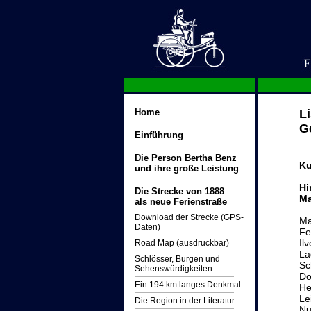
Home
Li
G
Einführung
Die Person Bertha Benz
Ku
und ihre große Leistung
Hi
Die Strecke von 1888
Ma
als neue Ferienstraße
Download der Strecke (GPS-
Ma
Daten)
Fe
Il
Road Map (ausdruckbar)
La
Schlösser, Burgen und
Sc
Sehenswürdigkeiten
Do
Ein 194 km langes Denkmal
He
Le
Die Region in der Literatur
Nu