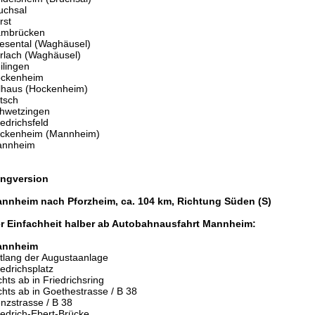
uchsal
rst
mbrücken
esental (Waghäusel)
rrlach (Waghäusel)
ilingen
ckenheim
lhaus (Hockenheim)
tsch
hwetzingen
iedrichsfeld
ckenheim (Mannheim)
nnheim
ngversion
nnheim nach Pforzheim, ca. 104 km, Richtung Süden (S)
r Einfachheit halber ab Autobahnausfahrt Mannheim:
annheim
tlang der Augustaanlage
iedrichsplatz
chts ab in Friedrichsring
chts ab in Goethestrasse / B 38
nzstrasse / B 38
iedrich-Ebert-Brücke