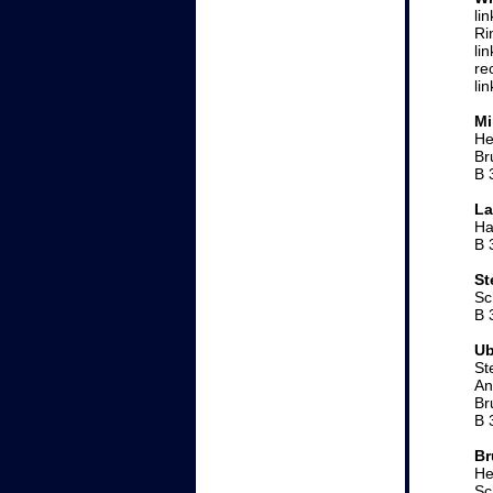
li
Ri
li
re
li
Mi
He
Br
B 
La
Ha
B 
St
Sc
B 
Ub
St
An
Br
B 
Br
He
Sc