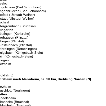
esloch
ngolsheim (Bad Schönborn)
ngenbrücken (Bad Schönborn)
ettfeld (Ubstadt-Weiher)
stadt (Ubstadt-Weiher)
uchsal
tergrombach (Bruchsal)
ingarten
ötzingen (Karlsruhe)
rghausen (Pfinztal)
llingen (Pfinztal)
einsteinbach (Pfinztal)
lferdingen (Remchingen)
nigsbach (Königsbach-Stein)
ein (Königsbach-Stein)
singen
orzheim
ckfahrt:
orzheim nach Mannheim, ca. 90 km, Richtung Norden (N)
orzheim
uschlott (Neulingen)
etten
ndelsheim
lmsheim (Bruchsal)
idelsheim (Bruchsal)