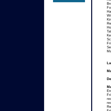
Br
Fo
Ha
Wi
Ki
Re
Ho
Ta
Ke
Sc
Fr
Se
Ma
La
Ma
De
M
En
Fr
re
re
Re
Fr