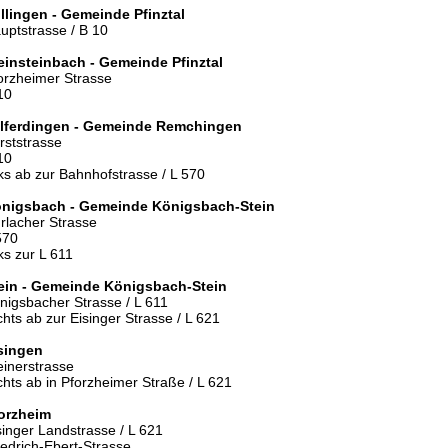
llingen - Gemeinde Pfinztal
uptstrasse / B 10
einsteinbach - Gemeinde Pfinztal
orzheimer Strasse
10
lferdingen - Gemeinde Remchingen
rststrasse
10
nks ab zur Bahnhofstrasse / L 570
nigsbach - Gemeinde Königsbach-Stein
rlacher Strasse
570
nks zur L 611
ein - Gemeinde Königsbach-Stein
nigsbacher Strasse / L 611
chts ab zur Eisinger Strasse / L 621
singen
einerstrasse
chts ab in Pforzheimer Straße / L 621
orzheim
singer Landstrasse / L 621
iedrich-Ebert-Strasse