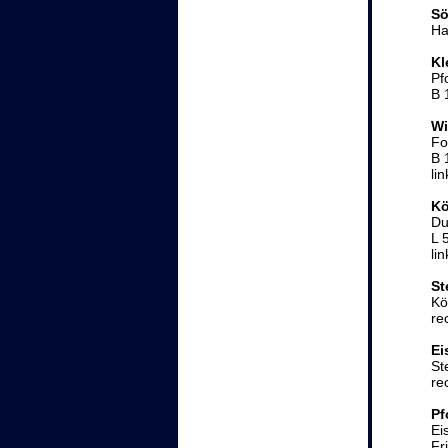
Sö
Ha
Kl
Pf
B 
Wi
Fo
B 
li
Kö
Du
L 
li
St
Kö
re
Ei
St
re
Pf
Ei
Fr