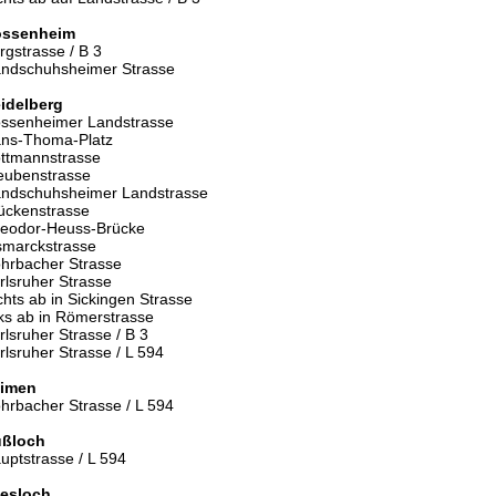
ssenheim
rgstrasse / B 3
ndschuhsheimer Strasse
idelberg
ssenheimer Landstrasse
ns-Thoma-Platz
ttmannstrasse
eubenstrasse
ndschuhsheimer Landstrasse
ückenstrasse
eodor-Heuss-Brücke
smarckstrasse
hrbacher Strasse
rlsruher Strasse
chts ab in Sickingen Strasse
nks ab in Römerstrasse
rlsruher Strasse / B 3
rlsruher Strasse / L 594
imen
hrbacher Strasse / L 594
ßloch
uptstrasse / L 594
esloch