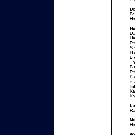
Do
Be
Ha
He
Do
Ha
Ro
St
Ha
Br
Th
Bi
Ro
Ka
re
li
Ka
Ka
Le
Ro
Nu
Ha
Wi